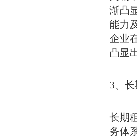
渐凸
能力
企业
凸显
3、
长期
务体