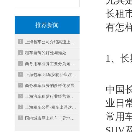
尤其
长租
推荐新闻
有怎
1
上海包车公司介绍高速上有充电桩吗？
2
租车自驾的好处与难处
1、
3
商务用车业务主要分为短期零散包用和长期包用两种
4
上海包车-租车换轮胎应注意什么？
5
商务租车服务的多样化发展
中国
6
上海汽车租赁行业经营策略有哪些呢？
业日
7
上海租车公司-租车出游这些可都的了解
常用
8
国内城市网上租车（异地）最新方式
SU