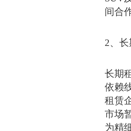
间合
2、
长期
依赖
租赁
市场
为精