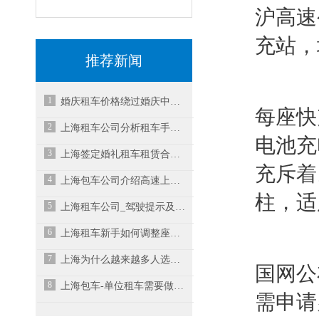
沪高速
充站，
推荐新闻
1
婚庆租车价格绕过婚庆中介能省不少
每座快
2
上海租车公司分析租车手动档与自动档的优缺点
电池充
3
上海签定婚礼租车租赁合同时需注意几点
充斥着
4
上海包车公司介绍高速上有充电桩吗？
柱，适
5
上海租车公司_驾驶提示及遇紧急情况时的处理措施
6
上海租车新手如何调整座椅和后视镜
7
上海为什么越来越多人选择租车而不是买车？
国网公
8
上海包车-单位租车需要做好哪些准备工作？
需申请