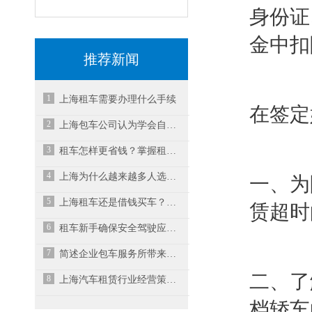
身份证
金中扣
推荐新闻
1
上海租车需要办理什么手续
在签定
2
上海包车公司认为学会自检是每个租车朋友必不可少的
3
租车怎样更省钱？掌握租车公司信息
4
上海为什么越来越多人选择租车而不是买车？
一、为
5
上海租车还是借钱买车？哪个更好？
赁超时
6
租车新手确保安全驾驶应注意的几个事项
7
简述企业包车服务所带来的双重作用
二、了
8
上海汽车租赁行业经营策略有哪些呢？
档轿车