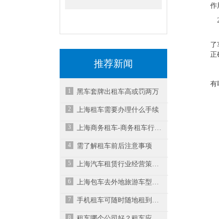
作
2
准
了
正
推荐新闻
有
1
黑车套牌出租车高或罚两万
1
2
上海租车需要办理什么手续
3
上海商务租车-商务租车行业未来解读！
机
4
需了解租车前后注意事项
5
上海汽车租赁行业经营策略有哪些呢？
2
6
上海包车去外地旅游车型推荐
机
7
手机租车可随时随地租到车辆
8
租车哪个公司好？租车应注意什么？-上海商务租车