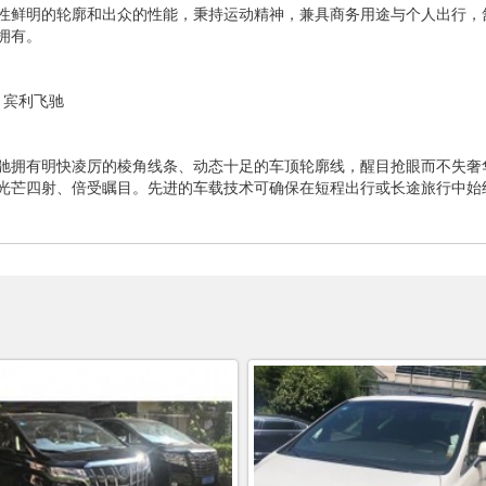
性鲜明的轮廓和出众的性能，秉持运动精神，兼具商务用途与个人出行，
拥有。
、宾利飞驰
驰拥有明快凌厉的棱角线条、动态十足的车顶轮廓线，醒目抢眼而不失奢
光芒四射、倍受瞩目。先进的车载技术可确保在短程出行或长途旅行中始