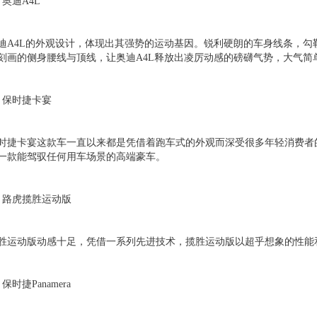
、奥迪A4L
迪A4L的外观设计，体现出其强势的运动基因。锐利硬朗的车身线条，
刻画的侧身腰线与顶线，让奥迪A4L释放出凌厉动感的磅礴气势，大气简
、保时捷卡宴
时捷卡宴这款车一直以来都是凭借着跑车式的外观而深受很多年轻消费者
一款能驾驭任何用车场景的高端豪车。
、路虎揽胜运动版
胜运动版动感十足，凭借一系列先进技术，揽胜运动版以超乎想象的性能
、保时捷Panamera