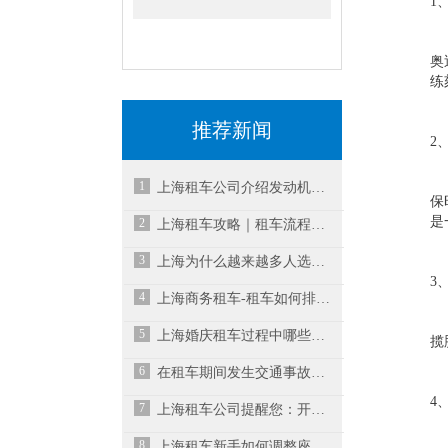
1
奥
练
推荐新闻
2
1
上海租车公司介绍发动机清洗多久一次？
保
是
2
上海租车攻略｜租车流程及注意事项
3
上海为什么越来越多人选择租车而不是买车？
3
4
上海商务租车-租车如何排除故障？
5
上海婚庆租车过程中哪些细节格外注意
揽
6
在租车期间发生交通事故要怎么办？
4
7
上海租车公司提醒您：开车时如何防止追尾
8
上海租车新手如何调整座椅和后视镜